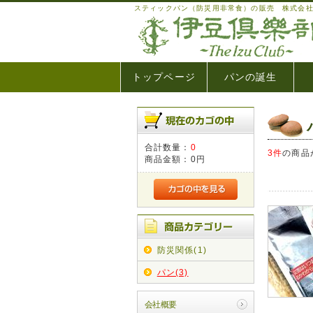
スティックパン（防災用非常食）の販売 株式会
トップページ
パンの誕生
合計数量：
0
3件
の商品
商品金額：
0円
防災関係(1)
パン(3)
会社概要