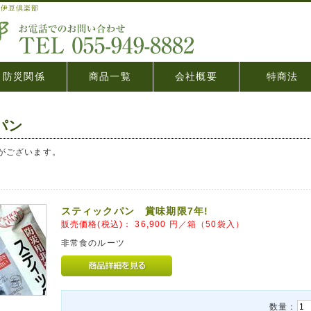
社伊豆倶楽部
防災関係
商品一覧
会社概要
特商法
パン
がございます。
スティックパン 賞味期限7年!
販売価格(税込)：
36,900
円／箱（50袋入）
非常食のルーツ
数量：